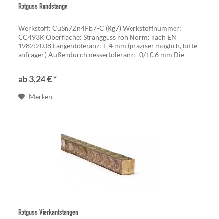
Rotguss Rundstange
Werkstoff: CuSn7Zn4Pb7-C (Rg7) Werkstoffnummer:
CC493K Oberfläche: Strangguss roh Norm: nach EN
1982:2008 Längentoleranz: +-4 mm (präziser möglich, bitte
anfragen) Außendurchmessertoleranz: -0/+0,6 mm Die
gesägten Kanten sind...
ab 3,24 € *
Merken
Rotguss Vierkantstangen