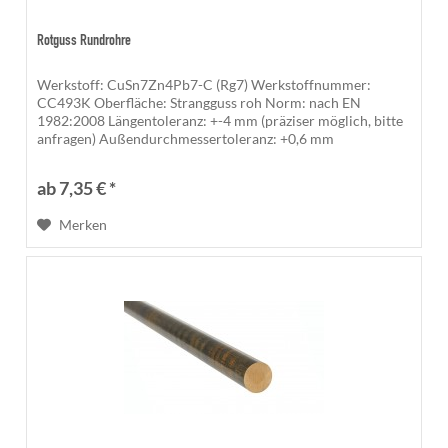
Rotguss Rundrohre
Werkstoff: CuSn7Zn4Pb7-C (Rg7) Werkstoffnummer:
CC493K Oberfläche: Strangguss roh Norm: nach EN
1982:2008 Längentoleranz: +-4 mm (präziser möglich, bitte
anfragen) Außendurchmessertoleranz: +0,6 mm
Innendurchmessertoleranz: -1 mm Die...
ab 7,35 € *
Merken