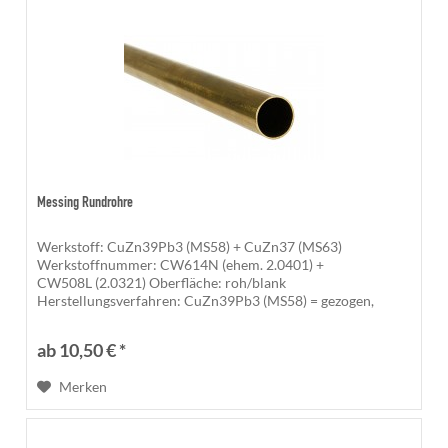
Messing Rundrohre
Werkstoff: CuZn39Pb3 (MS58) + CuZn37 (MS63)
Werkstoffnummer: CW614N (ehem. 2.0401) +
CW508L (2.0321) Oberfläche: roh/blank
Herstellungsverfahren: CuZn39Pb3 (MS58) = gezogen,
CuZn37 (MS63) = presshart/ziehhart Norm: CuZn39Pb3
nach DIN EN...
ab 10,50 € *
Merken