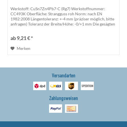
Werkstoff: CuSn7Zn4Pb7-C (Rg7) Werkstoffnummer:
CC493K Oberfläche: Strangguss roh Norm: nach EN
1982:2008 Längentoleranz: +-4 mm (präziser möglich, bitte
anfragen) Toleranz der Breite/Höhe: -0/+1 mm Die gesägten
Kanten sind unbearbeitet...
ab 9,21 € *
Merken
Versandarten
Zahlungsweisen