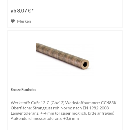
Kanten sind...
ab 8,07 € *
Merken
Bronze Rundrohre
Werkstoff: CuSn12-C (Gbz12) Werkstoffnummer: CC483K
Oberfläche: Strangguss roh Norm: nach EN 1982:2008
Längentoleranz: +-4 mm (präziser möglich, bitte anfragen)
Außendurchmessertoleranz: +0,6 mm
Innendurchmessertoleranz: -1 mm Die...