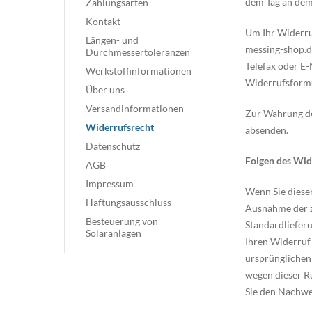
dem Tag an dem 
Zahlungsarten
Kontakt
Um Ihr Widerru
Längen- und
messing-shop.de
Durchmessertoleranzen
Telefax oder E-
Werkstoffinformationen
Widerrufsformu
Über uns
Versandinformationen
Zur Wahrung der
Widerrufsrecht
absenden.
Datenschutz
Folgen des Wid
AGB
Impressum
Wenn Sie diesen
Haftungsausschluss
Ausnahme der zu
Besteuerung von
Standardlieferu
Solaranlagen
Ihren Widerruf 
ursprünglichen 
wegen dieser R
Sie den Nachwei