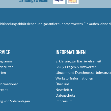
Zahlungsweisen
schlüsselung abhörsicher und garantiert unbeschwertes Einkaufen, ohne 
RVICE
INFORMATIONEN
rogramm
Erklärung zur Barrierefreiheit
iderrufen
FAQ / Fragen & Antworten
rten
Längen- und Durchmessertoleranze
Werkstoffinformationen
formationen
Über uns
recht
Newsletter
Datenschutz
ng von Solaranlagen
Impressum