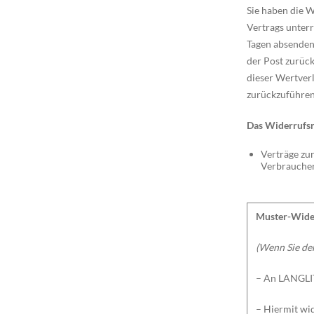
Sie haben die W
Vertrags unterr
Tagen absenden.
der Post zurüc
dieser Wertver
zurückzuführen 
Das Widerrufsre
Verträge zur
Verbraucher 
Muster-Wide
(Wenn Sie den
– An LANGLIT
– Hiermit wid