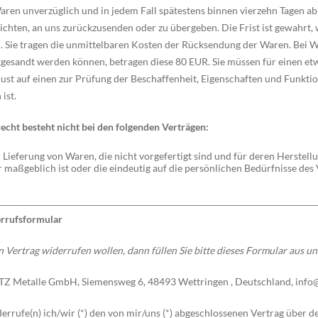
aren unverzüglich und in jedem Fall spätestens binnen vierzehn Tagen ab
ichten, an uns zurückzusenden oder zu übergeben. Die Frist ist gewahrt, 
 Sie tragen die unmittelbaren Kosten der Rücksendung der Waren. Bei Wa
kgesandt werden können, betragen diese 80 EUR. Sie müssen für einen 
lust auf einen zur Prüfung der Beschaffenheit, Eigenschaften und Funk
ist.
cht besteht nicht bei den folgenden Verträgen:
 Lieferung von Waren, die nicht vorgefertigt sind und für deren Herste
maßgeblich ist oder die eindeutig auf die persönlichen Bedürfnisse des
rrufsformular
 Vertrag widerrufen wollen, dann füllen Sie bitte dieses Formular aus un
Z Metalle GmbH, Siemensweg 6, 48493 Wettringen , Deutschland, info
errufe(n) ich/wir (*) den von mir/uns (*) abgeschlossenen Vertrag über 