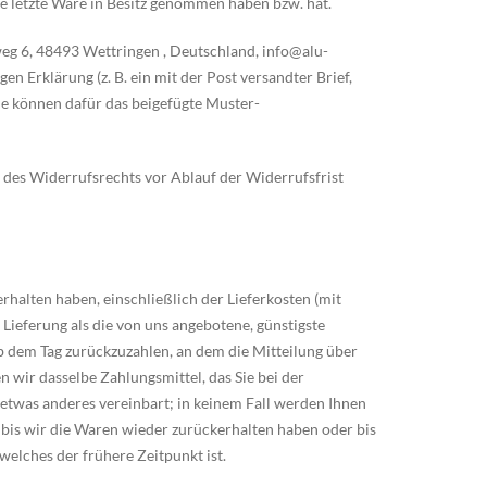
die letzte Ware in Besitz genommen haben bzw. hat.
g 6, 48493 Wettringen , Deutschland, info@alu-
n Erklärung (z. B. ein mit der Post versandter Brief,
Sie können dafür das beigefügte Muster-
g des Widerrufsrechts vor Ablauf der Widerrufsfrist
rhalten haben, einschließlich der Lieferkosten (mit
 Lieferung als die von uns angebotene, günstigste
b dem Tag zurückzuzahlen, an dem die Mitteilung über
 wir dasselbe Zahlungsmittel, das Sie bei der
 etwas anderes vereinbart; in keinem Fall werden Ihnen
bis wir die Waren wieder zurückerhalten haben oder bis
elches der frühere Zeitpunkt ist.