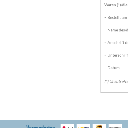
Waren (*)/die
– Bestellt am 
– Name des/d
– Anschrift d
– Unterschrif
– Datum
(*) Unzutreff