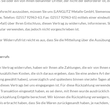
Sie oder ein von Ihnen benannter Dritter, der nicht der Beförderer ist, 
fsrecht auszuüben, müssen Sie uns (LANGLITZ Metalle GmbH, Siemenswe
, Telefon: 02557 92963-63, Fax: 02557 92963-65) mittels einer eindeutige
Mail) über Ihren Entschluss, diesen Vertrag zu widerrufen, informieren. 
lar verwenden, das jedoch nicht vorgeschrieben ist.
 Widerrufsfrist reicht es aus, dass Sie die Mitteilung über die Ausübun
errufs
 Vertrag widerrufen, haben wir Ihnen alle Zahlungen, die wir von Ihnen e
sätzlichen Kosten, die sich daraus ergeben, dass Sie eine andere Art der
ng gewählt haben), unverzüglich und spätestens binnen vierzehn Tagen a
dieses Vertrags bei uns eingegangen ist. Für diese Rückzahlung verwenden
Transaktion eingesetzt haben, es sei denn, mit Ihnen wurde ausdrücklich
ückzahlung Entgelte berechnet. Wir können die Rückzahlung verweigern, 
s erbracht haben, dass Sie die Waren zurückgesandt haben, je nachdem, w