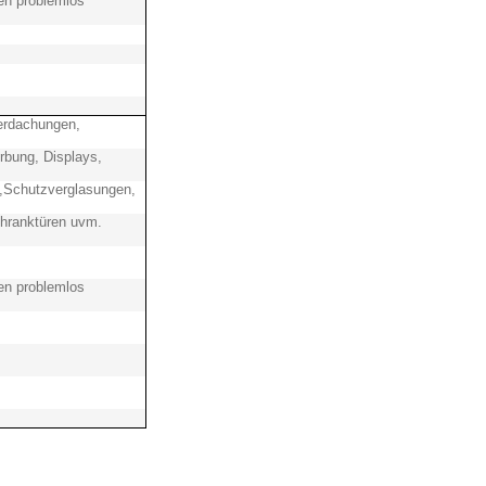
en problemlos
erdachungen,
rbung, Displays,
,Schutzverglasungen,
hranktüren uvm.
en problemlos