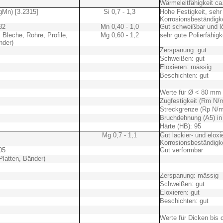
Wärmeleitfähigkeit c
gMn) [3.2315]
Si 0,7 - 1,3
Hohe Festigkeit, sehr
Korrosionsbeständigke
82
Mn 0,40 - 1,0
Gut schweißbar und l
, Bleche, Rohre, Profile,
Mg 0,60 - 1,2
sehr gute Polierfähigk
nder)
Zerspanung: gut
Schweißen: gut
Eloxieren: mässig
Beschichten: gut
Werte für Ø < 80 mm
Zugfestigkeit (Rm N/
Streckgrenze (Rp N/m
Bruchdehnung (A5) in
Härte (HB): 95
Mg 0,7 - 1,1
Gut lackier- und eloxi
Korrosionsbeständigke
05
Gut verformbar
Platten, Bänder)
Zerspanung: mässig
Schweißen: gut
Eloxieren: gut
Beschichten: gut
Werte für Dicken bis