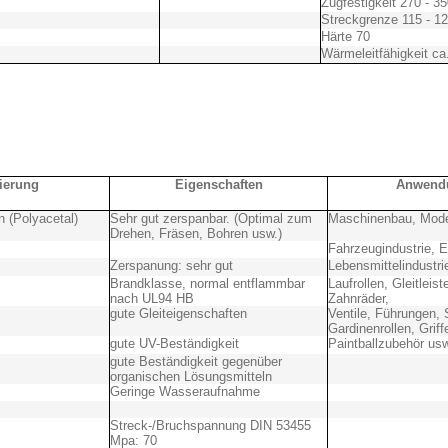
Zugfestigkeit 270 - 
Streckgrenze 115 - 
Härte 70
Wärmeleitfähigkeit c
ierung
Eigenschaften
Anwendu
 (Polyacetal)
Sehr gut zerspanbar. (Optimal zum
Maschinenbau, Modell
Drehen, Fräsen, Bohren usw.)
Fahrzeugindustrie, El
Zerspanung: sehr gut
Lebensmittelindustri
Brandklasse, normal entflammbar
Laufrollen, Gleitleis
nach UL94 HB
Zahnräder,
gute Gleiteigenschaften
Ventile, Führungen, 
Gardinenrollen, Griff
gute UV-Beständigkeit
Paintballzubehör usw
gute Beständigkeit gegenüber
organischen Lösungsmitteln
Geringe Wasseraufnahme
Streck-/Bruchspannung DIN 53455
Mpa: 70