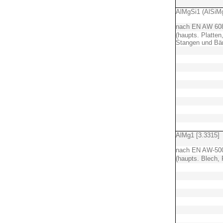
AlMgSi1 (AlSiM
nach EN AW 60
(haupts. Platten
Stangen und Bä
AlMg1 [3.3315]
nach EN AW-50
(haupts. Blech, 