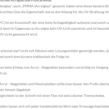
ischen Acryglas und Polycarbonat
lexiglas", auch „PMMA (Acrylglas)" genannt, haben eine etwas bessere (kl
ie echtes Glas die Eigenschaft, das es durchlässig für die UV-Strahlung i
C] ist ein Kunststoff, der eine hohe Schlagzähigkeit aufweist und somit u
d lässt im Gegensatz zu Acrylglas kein UV-Licht passieren und ist besond
UV-Licht gewünscht wird.
arbonat darf nicht mit Alkohol oder Lösungsmitteln gereinigt werden, d
 somit eine kürzere Haltbarkeit die Folge ist.
an beim Einbau von Acryl - Stegplatten besonders vorsichtig im Umgang 
 ist.
cryl - Stegplatten und Massivplatten sollte man besser den Profis überl
hr feinem Sägeblatt.
glichkeit ist der Schnitt mit einer Flex mit extra dünner Trennscheibe.
tten lassen sich mit jeder handelsübliche Stich oder Kreissäge bearbeite