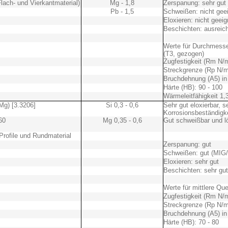
lach- und Vierkantmaterial)
Mg - 1,8
Zerspanung: sehr gut
Pb - 1,5
Schweißen: nicht gee
Eloxieren: nicht geeig
Beschichten: ausreic
Werte für Durchmesse
(T3, gezogen)
Zugfestigkeit (Rm N/
Streckgrenze (Rp N/m
Bruchdehnung (A5) in
Härte (HB): 90 - 100
Wärmeleitfähigkeit 1,
Mg) [3.3206]
Si 0,3 - 0,6
Sehr gut eloxierbar, s
Korrosionsbeständigke
60
Mg 0,35 - 0,6
Gut schweißbar und l
Profile und Rundmaterial
Zerspanung: gut
Schweißen: gut (MIG
Eloxieren: sehr gut
Beschichten: sehr gut
Werte für mittlere Que
Zugfestigkeit (Rm N/
Streckgrenze (Rp N/m
Bruchdehnung (A5) in
Härte (HB): 70 - 80