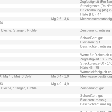
Zugfestigkeit (Rm N/
Streckgrenze (Rp N/m
Bruchdehnung (A5) in
Härte (HB): 47
Mg 2,6 - 3,6
Meerwasserbeständig
54
, Bleche, Stangen, Profile,
Zerspanung: mässig
Schweißen: gut
Eloxieren: gut
Beschichten: mässig
Werte für Dicken ab 
Zugfestigkeit 180 - 
Streckgrenze 80 - 1
Härte 45 - 75
Wärmeleitfähigkeit c
l Mg 4,5 Mn) [3.3547]
Mn 0,4 - 1,0
Meerwasserbeständig
83
Mg 4,0 - 4,9
, Bleche, Stangen, Profile,
Zerspanung: gut
Schweißen: gut
Eloxieren: mässig
Beschichten: mässig