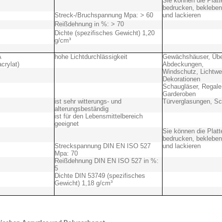
Sie können die Platt
bedrucken, bekleben
Streck-/Bruchspannung Mpa: > 60
und lackieren
Reißdehnung in %: > 70
Dichte (spezifisches Gewicht) 1,20
g/cm³
A
hohe Lichtdurchlässigkeit
Gewächshäuser, Üb
crylat)
Abdeckungen,
Windschutz, Lichtwe
Dekorationen
Schaugläser, Regale
Garderoben
ist sehr witterungs- und
Türverglasungen, Sc
alterungsbeständig
ist für den Lebensmittelbereich
geeignet
Sie können die Platt
bedrucken, bekleben
Streckspannung DIN EN ISO 527
und lackieren
Mpa: 70
Reißdehnung DIN EN ISO 527 in %:
5
Dichte DIN 53749 (spezifisches
Gewicht) 1,18 g/cm³