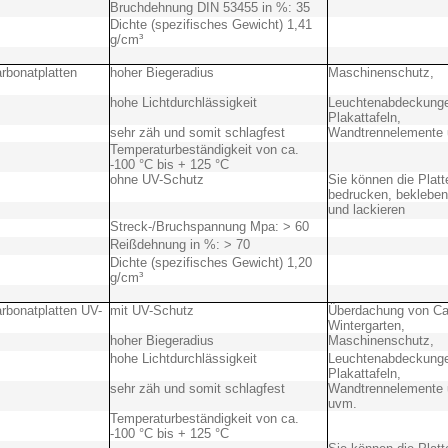
Bruchdehnung DIN 53455 in %: 35
Dichte (spezifisches Gewicht) 1,41
g/cm³
rbonatplatten
hoher Biegeradius
Maschinenschutz,
hohe Lichtdurchlässigkeit
Leuchtenabdeckunge
Plakattafeln,
sehr zäh und somit schlagfest
Wandtrennelemente 
Temperaturbeständigkeit von ca.
-100 °C bis + 125 °C
ohne UV-Schutz
Sie können die Platt
bedrucken, bekleben
und lackieren
Streck-/Bruchspannung Mpa: > 60
Reißdehnung in %: > 70
Dichte (spezifisches Gewicht) 1,20
g/cm³
rbonatplatten UV-
mit UV-Schutz
Überdachung von Car
Wintergarten,
hoher Biegeradius
Maschinenschutz,
hohe Lichtdurchlässigkeit
Leuchtenabdeckunge
Plakattafeln,
sehr zäh und somit schlagfest
Wandtrennelemente 
uvm.
Temperaturbeständigkeit von ca.
-100 °C bis + 125 °C