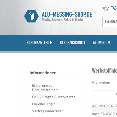
TÄG
BLECHKANTTEILE
BLECHZUSCHNITT
ALUMINIUM
Werkstoffinf
Informationen
Aluminium
Erklärung zur
Barrierefreiheit
FAQ / Fragen & Antworten
Händler-Login
AlCuMgPb (AlC
Vertrag widerrufen
nach EN AW 20