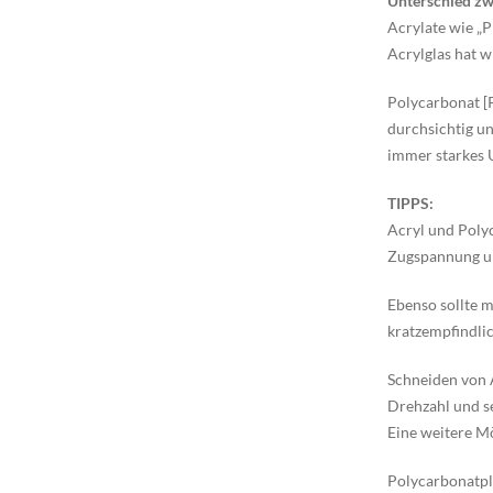
Unterschied zw
Acrylate wie „P
Acrylglas hat w
Polycarbonat [P
durchsichtig un
immer starkes 
TIPPS:
Acryl und Polyc
Zugspannung und
Ebenso sollte m
kratzempfindlich
Schneiden von A
Drehzahl und se
Eine weitere Mö
Polycarbonatpla