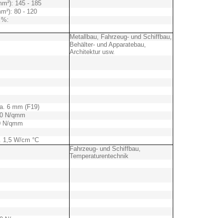
mm²): 145 - 185
m²): 80 - 120
 %:
Metallbau, Fahrzeug- und Schiffbau,
Behälter- und Apparatebau,
Architektur usw.
ca. 6 mm (F19)
250 N/qmm
40 N/qmm
a. 1,5 W/cm °C
Fahrzeug- und Schiffbau,
Temperaturentechnik