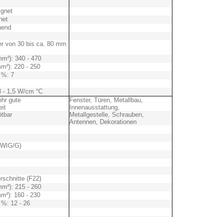
ignet
net
hend
r von 30 bis ca. 80 mm
mm²): 340 - 470
m²): 220 - 250
 %: 7
3 - 1,5 W/cm °C
ehr gute
Fenster, Türen, Metallbau,
it
Innenausstattung,
ötbar
Metallgestelle, Schrauben,
Antennen, Dekorationen
/WIG/G)
rschnitte (F22)
mm²): 215 - 260
m²): 160 - 230
 %: 12 - 26