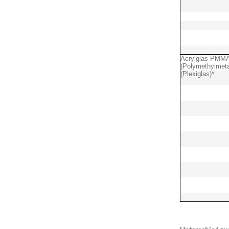
Acrylglas PMM
(Polymethylmeta
(Plexiglas)*