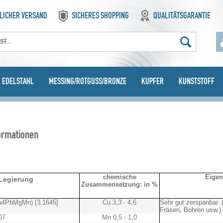
LICHER VERSAND
SICHERES SHOPPING
QUALITÄTSGARANTIE
EDELSTAHL
MESSING/ROTGUSS/BRONZE
KUPFER
KUNSTSTOFF
ormationen
chemische
Eigen
Legierung
Zusammensetzung: in %
u4PbMgMn) [3.1645]
Cu 3,3 - 4,6
Sehr gut zerspanbar.
Fräsen, Bohren usw.)
07
Mn 0,5 - 1,0