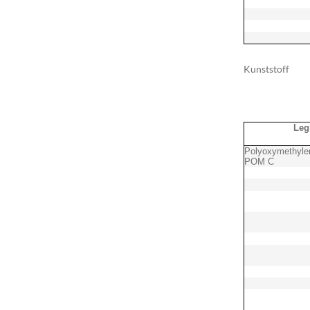
Kunststoff
Leg
Polyoxymethylen
POM C