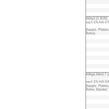
AlMg3 [3.3535]
nach EN AW-57
(haupts. Platten
Rohre)
AlMg4,5Mn0,7 (A
nach EN AW-50
(haupts. Platten
Rohre, Bänder)