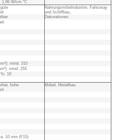
a. 1,86 W/cm °C
 gute
Nahrungsmittelindustrie, Fahrzeug-
it
und Schiffbau,
ötbar
Dekorationen
eit
mm²): mind. 310
m²): mind. 255
 %: 10
erbar, hohe
Möbel, Metallbau
it
 ca. 10 mm (F15)