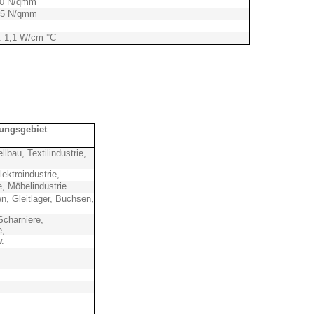
350 N/qmm
125 N/qmm
a. 1,1 W/cm °C
ngsgebiet
bau, Textilindustrie,
ektroindustrie,
e, Möbelindustrie
ten, Gleitlager, Buchsen,
Scharniere,
e,
.