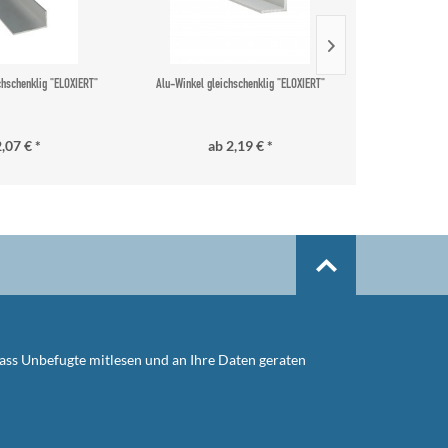
chschenklig "ELOXIERT"
Alu-Winkel gleichschenklig "ELOXIERT"
Alu-U 
,07 € *
ab 2,19 € *
a
dass Unbefugte mitlesen und an Ihre Daten geraten