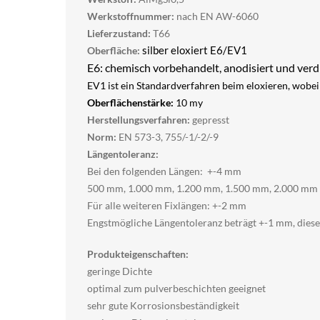
Werkstoffnummer:
nach EN AW-6060
Lieferzustand:
T66
Oberfläche:
silber eloxiert E6/EV1
E6: chemisch vorbehandelt, anodisiert und verdi
EV1 ist ein Standardverfahren beim eloxieren, wobei 
Oberflächenstärke:
10 my
Herstellungsverfahren:
gepresst
Norm:
EN 573-3, 755/-1/-2/-9
Längentoleranz:
Bei den folgenden Längen: +-4 mm
500 mm, 1.000 mm, 1.200 mm, 1.500 mm, 2.000 mm
Für alle weiteren Fixlängen: +-2 mm
Engstmögliche Längentoleranz beträgt +-1 mm, diese
Produkteigenschaften:
geringe Dichte
optimal zum pulverbeschichten geeignet
sehr gute Korrosionsbeständigkeit