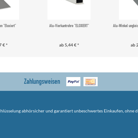
n "Eloxiert"
Alu-Vierkantrohre "ELOXIERT"
Alu-Winkel unglei
7 € *
ab 5,44 € *
ab 2
Zahlungsweisen
schlüsselung abhörsicher und garantiert unbeschwertes Einkaufen, ohne 