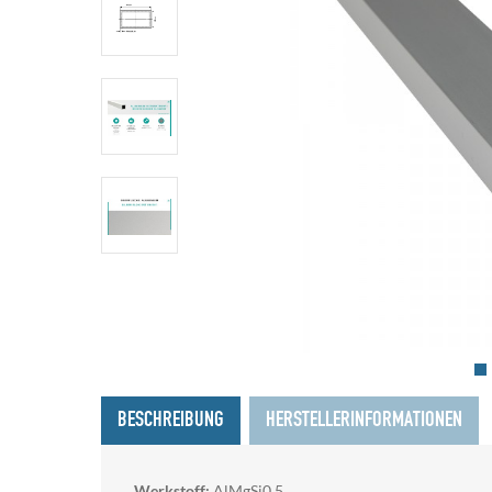
BESCHREIBUNG
HERSTELLERINFORMATIONEN
Werkstoff:
AlMgSi0,5